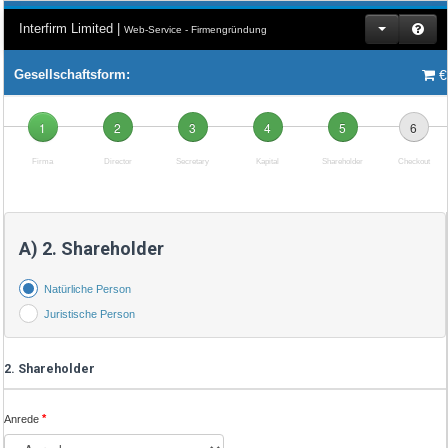
Interfirm Limited |
Web-Service - Firmengründung
€
Gesellschaftsform:
1
2
3
4
5
6
Firma
Director
Secretary
Kapital
Shareholder
Checkout
A) 2. Shareholder
Natürliche Person
Juristische Person
2. Shareholder
*
Anrede