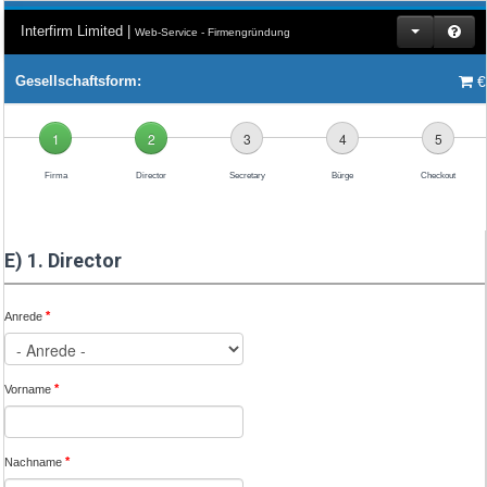
Interfirm Limited |
Web-Service - Firmengründung
€
Gesellschaftsform:
1
2
3
4
5
Firma
Director
Secretary
Bürge
Checkout
E) 1. Director
*
Anrede
*
Vorname
*
Nachname