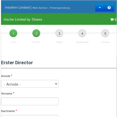
Interfirm Limited |
Web-Service - Firmengründung
€
Irische Limited by Shares
1
2
3
4
5
Firma
Director
Kapital
Gesellschafter
Checkout
Erster Director
*
Anrede
*
Vorname
*
Nachname